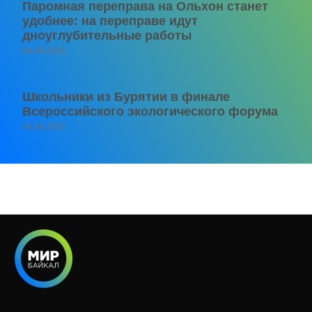
Паромная переправа на Ольхон станет
удобнее: на переправе идут
дноуглубительные работы
06.08.2026
Школьники из Бурятии в финале
Всероссийского экологического форума
06.08.2026