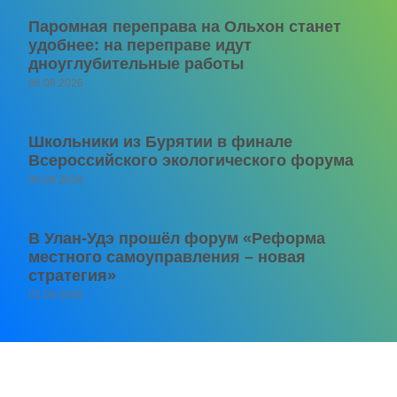
Паромная переправа на Ольхон станет
удобнее: на переправе идут
дноуглубительные работы
06.08.2026
Школьники из Бурятии в финале
Всероссийского экологического форума
06.08.2026
В Улан-Удэ прошёл форум «Реформа
местного самоуправления – новая
стратегия»
05.08.2026