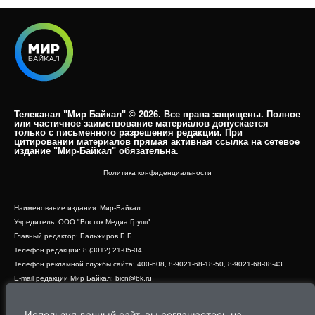
Телеканал "Мир Байкал" © 2026. Все права защищены. Полное
или частичное заимствование материалов допускается
только с письменного разрешения редакции. При
цитировании материалов прямая активная ссылка на сетевое
издание "Мир-Байкал" обязательна.​
Политика конфиденциальности
Наименование издания: Мир-Байкал
Учредитель: ООО "Восток Медиа Групп"
Главный редактор: Бальжиров Б.Б.
Телефон редакции: 8 (3012) 21-05-04
Телефон рекламной службы сайта: 400-608, 8-9021-68-18-50, 8-9021-68-08-43
E-mail редакции Мир Байкал: bicn@bk.ru
Свидетельство о регистрации СМИ ЭЛ № ФС 77 - 83390 от 07.06.2022, выдано
Роскомнадзором
Используя данный сайт, вы соглашаетесь на
Адрес редакции: 670000, г. Улан-Удэ, ул. Профсоюзная, дом 44, офис 1