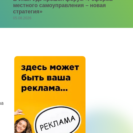
местного самоуправления – новая
стратегия»
05.08.2026
ва