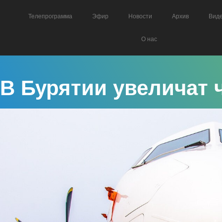
Телепрограмма
Эфир
Новости
Архив
Вид
О нас
В Бурятии увеличат 