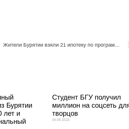
Жители Бурятии взяли 21 ипотеку по программе «Сельской ипотеки»
нный
Студент БГУ получил
из Бурятии
миллион на соцсеть дл
 лет и
творцов
06.08.2026
нальный