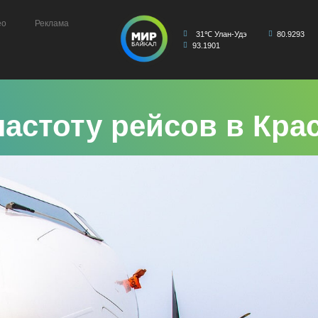
ео
Реклама
31℃ Улан-Удэ
80.9293
93.1901
частоту рейсов в Кра