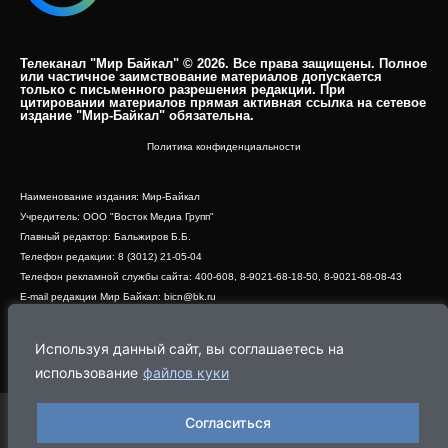
Телеканал "Мир Байкал" © 2026. Все права защищены. Полное
или частичное заимствование материалов допускается
только с письменного разрешения редакции. При
цитировании материалов прямая активная ссылка на сетевое
издание "Мир-Байкал" обязательна.​
Политика конфиденциальности
Наименование издания: Мир-Байкал
Учредитель: ООО "Восток Медиа Групп"
Главный редактор: Бальжиров Б.Б.
Телефон редакции: 8 (3012) 21-05-04
Телефон рекламной службы сайта: 400-608, 8-9021-68-18-50, 8-9021-68-08-43
E-mail редакции Мир Байкал: bicn@bk.ru
Свидетельство о регистрации СМИ ЭЛ № ФС 77 - 83390 от 07.06.2022, выдано
Роскомнадзором
Используя данный сайт, вы соглашаетесь на
Адрес редакции: 670000, г. Улан-Удэ, ул. Профсоюзная, дом 44, офис 1
использование
файлов куки
Согласиться
Программа
Эфир
Новости
Видео
Реклама
О нас