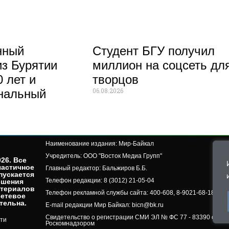
нный
Студент БГУ получил
из Бурятии
миллион на соцсеть дл
 лет и
творцов
06.08.2026
нальный
Наименование издания: Мир-Байкал
Учредитель: ООО "Восток Медиа Групп"
26. Все
частичное
Главный редактор: Бальжиров Б.Б.
пускается
Телефон редакции: 8 (3012) 21-05-04
ешения
атериалов
Телефон рекламной службы сайта: 400-608, 8-9021-68-18-50, 
сетевое
ельна.​
E-mail редакции Мир Байкал: bicn@bk.ru
Свидетельство о регистрации СМИ ЭЛ № ФС 77 - 83390 от 07.
ти
Роскомнадзором