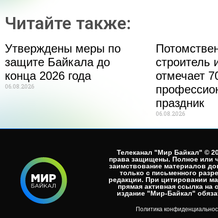
Читайте также:
Утверждены меры по
Потомстве
защите Байкала до
строитель 
конца 2026 года
отмечает 70
06.08.2026
профессио
праздник
06.08.2026
Телеканал "Мир Байкал" © 20
права защищены. Полное или 
заимствование материалов до
только с письменного разр
редакции. При цитировании м
прямая активная ссылка на 
издание "Мир-Байкал" обязат
Политика конфиденциальнос