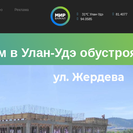
ео
Реклама
31℃ Улан-Удэ
81.4077
94.0585
 в Улан-Удэ обустро