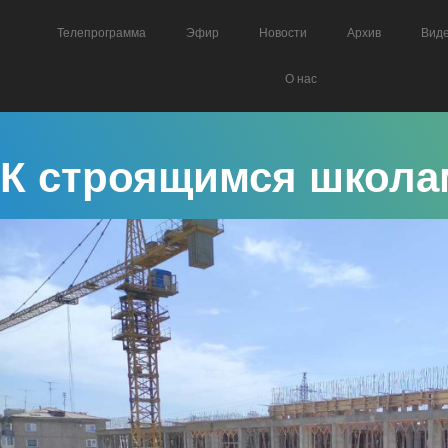
Телепрограмма
Эфир
Новости
Архив
Вид
О нас
К строящимся школам