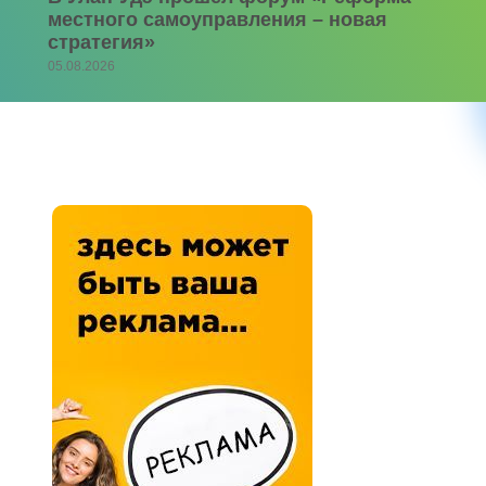
местного самоуправления – новая
стратегия»
05.08.2026