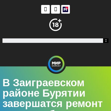
В Заиграевском
районе Бурятии
завершатся ремонт