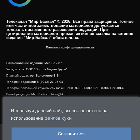
Телеканал "Мир Байкал" © 2026. Все права защищены. Полное
или частичное заимствование материалов допускается
только с письменного разрешения редакции. При
цитировании материалов прямая активная ссылка на сетевое
издание "Мир-Байкал" обязательна.​
Политика конфиденциальности
Наименование издания: Мир-Байкал
Учредитель: ООО "Восток Медиа Групп"
Главный редактор: Бальжиров Б.Б.
Телефон редакции: 8 (3012) 21-05-04
Телефон рекламной службы сайта: 400-608, 8-9021-68-18-50, 8-9021-68-08-43
E-mail редакции Мир Байкал: bicn@bk.ru
Свидетельство о регистрации СМИ ЭЛ № ФС 77 - 83390 от 07.06.2022, выдано
Роскомнадзором
Используя данный сайт, вы соглашаетесь на
Адрес редакции: 670000, г. Улан-Удэ, ул. Профсоюзная, дом 44, офис 1
использование
файлов куки
Согласиться
Программа
Эфир
Новости
Видео
Реклама
О нас