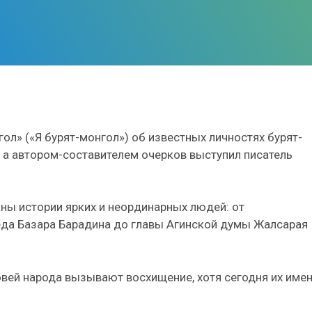
гол» («Я бурят-монгол») об известных личностях бурят-
, а автором-составителем очерков выступил писатель
аны истории ярких и неординарных людей: от
еда Базара Барадина до главы Агинской думы Жалсарая
вей народа вызывают восхищение, хотя сегодня их име