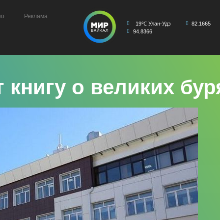
ео
Реклама
19℃ Улан-Удэ
82.1665
94.8366
т книгу о великих бу