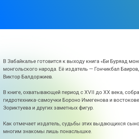
В Забайкалье готовится к выходу книга «Би Буряад мон
монгольского народа. Её издатель — Гончикбал Баиров
Виктор Балдоржиев.
В книге, охватывающей период с XVII до XX века, собр
гидротехника-самоучки Бороно Имегенова и востоков
Зориктуева и других заметных фигур.
Как отмечает издатель, судьбы этих выдающихся сыно
многим знакомы лишь понаслышке.