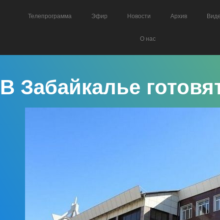
Телепрограмма
Эфир
Новости
Архив
Вид
О нас
В Забайкалье готовя