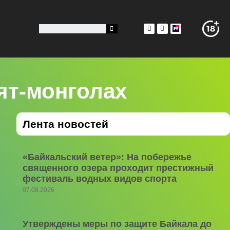
рят-монголах
Лента новостей
«Байкальский ветер»: На побережье
священного озера проходит престижный
фестиваль водных видов спорта
07.08.2026
Утверждены меры по защите Байкала до