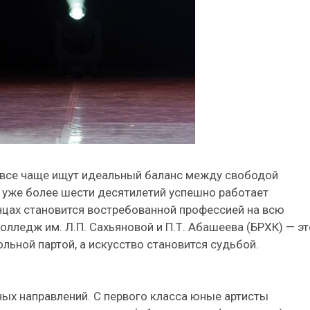
 все чаще ищут идеальный баланс между свободой
от уже более шести десятилетий успешно работает
анцах становится востребованной профессией на всю
олледж им. Л.П. Сахьяновой и П.Т. Абашеева (БРХК) — эт
льной партой, а искусство становится судьбой.
ных направлений. С первого класса юные артисты