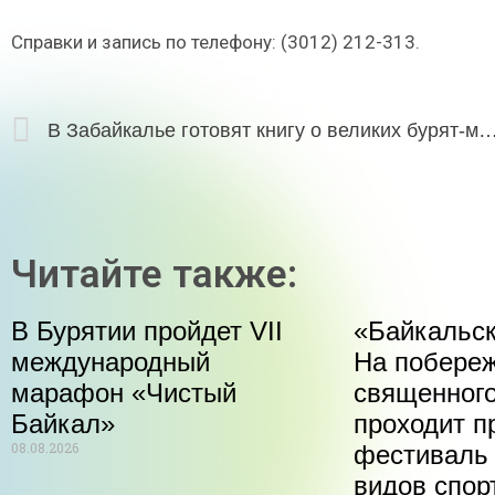
Справки и запись по телефону: (3012) 212-313.
В Забайкалье готовят книгу о великих бурят
Читайте также:
В Бурятии пройдет VII
«Байкальск
международный
На побере
марафон «Чистый
священного
Байкал»
проходит п
08.08.2026
фестиваль
видов спор