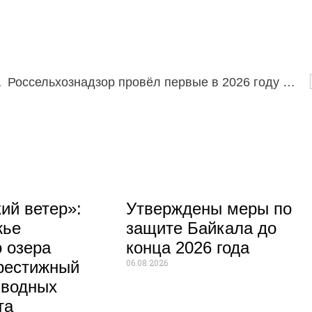
-монголах
Россельхознадзор провёл первые в 2026 году онлайн-визиты по просьбе предпринимателей
ий ветер»:
Утверждены меры по
жье
защите Байкала до
 озера
конца 2026 года
06.08.2026
рестижный
 водных
та