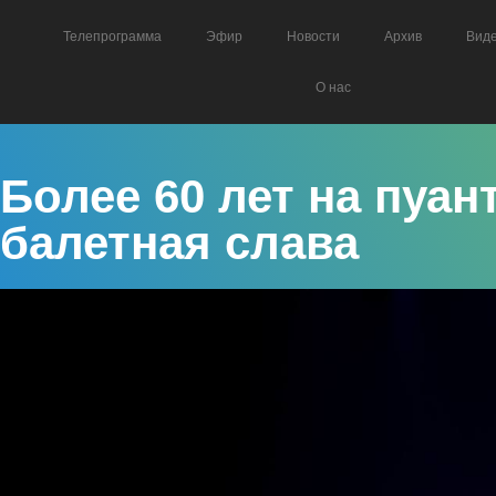
Телепрограмма
Эфир
Новости
Архив
Вид
О нас
Более 60 лет на пуан
балетная слава