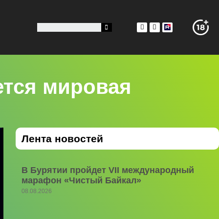
уется мировая
Лента новостей
В Бурятии пройдет VII международный
марафон «Чистый Байкал»
08.08.2026