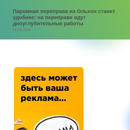
Паромная переправа на Ольхон станет
удобнее: на переправе идут
дноуглубительные работы
06.08.2026