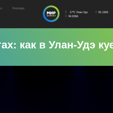
ео
Реклама
17℃ Улан-Удэ
82.1665
94.8366
тах: как в Улан-Удэ к