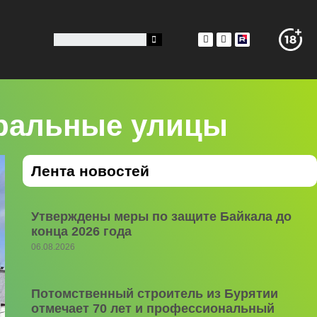
тральные улицы
Лента новостей
Утверждены меры по защите Байкала до
конца 2026 года
06.08.2026
Потомственный строитель из Бурятии
отмечает 70 лет и профессиональный