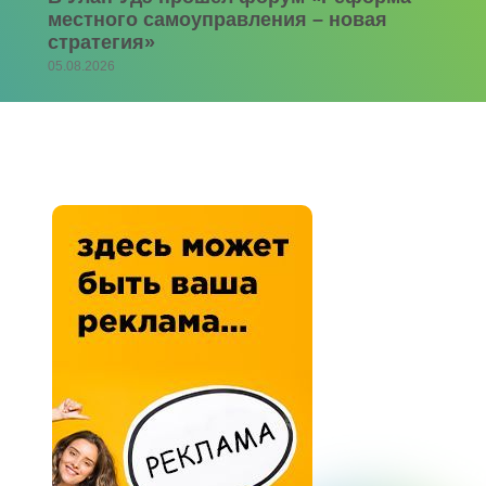
местного самоуправления – новая
стратегия»
05.08.2026