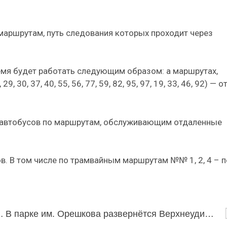
маршрутам, путь следования которых проходит через
емя будет работать следующим образом: а маршрутах,
0, 37, 40, 55, 56, 77, 59, 82, 95, 97, 19, 33, 46, 92) — о
 автобусов по маршрутам, обслуживающим отдаленные
в. В том числе по трамвайным маршрутам №№ 1, 2, 4 – п
 недели» на Россия-1
В парке им. Орешкова развернётся Верхнеудинская ярмарка конца 18 века