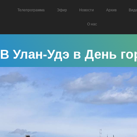
Телепрограмма
Эфир
Новости
Архив
Вид
О нас
В Улан-Удэ в День г