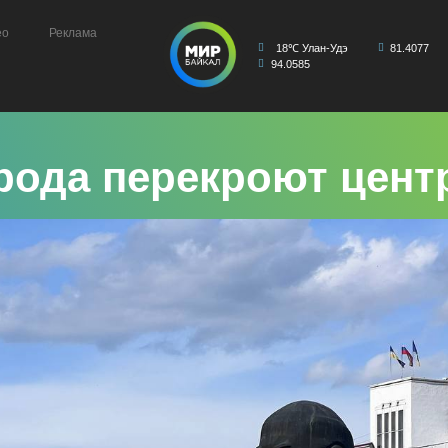
ео
Реклама
18℃ Улан-Удэ
81.4077
94.0585
орода перекроют цен