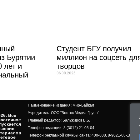
нный
Студент БГУ получил
из Бурятии
миллион на соцсеть дл
 лет и
творцов
06.08.2026
нальный
Наименование издания: Мир-Байкал
Учредитель: ООО "Восток Медиа Групп"
26. Все
частичное
Главный редактор: Бальжиров Б.Б.
пускается
Телефон редакции: 8 (3012) 21-05-04
ешения
атериалов
Телефон рекламной службы сайта: 400-608, 8-9021-68-18-50, 
сетевое