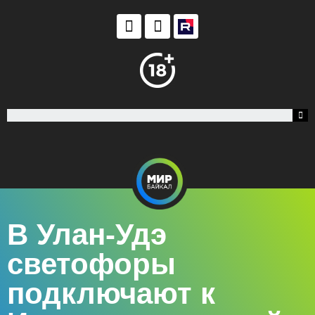
В Улан-Удэ
светофоры
подключают к