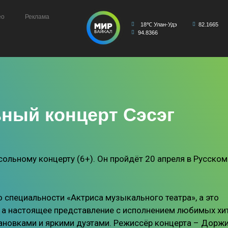
ео
Реклама
18℃ Улан-Удэ
82.1665
94.8366
ьный концерт Сэсэг
ольному концерту (6+). Он пройдёт 20 апреля в Русском
 специальности «Актриса музыкального театра», а это
т, а настоящее представление с исполнением любимых хи
тановками и яркими дуэтами. Режиссёр концерта – Дорж