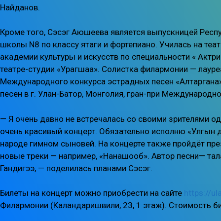
Найданов.
Кроме того, Сэсэг Аюшеева является выпускницей Респ
школы N8 по классу ятаги и фортепиано. Училась на те
академии культуры и искусств по специальности « Актр
театре-студии «Урагшаа». Солистка филармонии — лауре
Международного конкурса эстрадных песен «Алтаргана»
песен в г. Улан-Батор, Монголия, гран-при Международн
— Я очень давно не встречалась со своими зрителями о
очень красивый концерт. Обязательно исполню «Улгын д
народе гимном сыновей. На концерте также пройдёт пре
новые треки — например, «Hанашооб». Автор песни— та
Гандигээ, — поделилась планами Сэсэг.
Билеты на концерт можно приобрести на сайте
https://u
Филармонии (Каландаришвили, 23, 1 этаж). Стоимость би