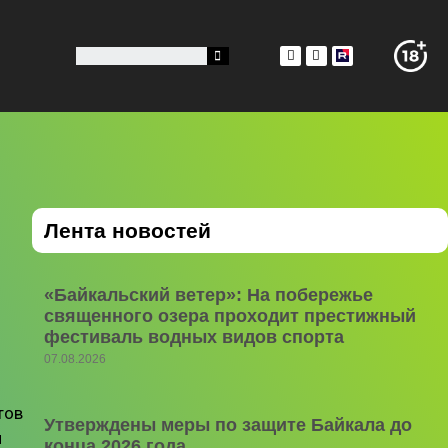
Лента новостей
«Байкальский ветер»: На побережье
священного озера проходит престижный
фестиваль водных видов спорта
07.08.2026
тов
Утверждены меры по защите Байкала до
и
конца 2026 года