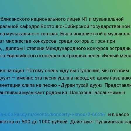
убликанского национального лицея N1 и музыкальной
атральной кафедре Восточно-Сибирской государственной
иса музыкального театра». Была вокалисткой в музыкал
ат множества конкурсов, среди которых: гран-при
, , диплом I степени Международного конкурса эстрадн
ого Евразийского конкурса эстрадных песен «Белый меся
дин на один. Потому очень жду выступления, мы готовим
уун» — именно эта песня ушла в народ, её даже называю
зентация клипа на песню «Дуран тухай дуун». Представл
лантливый музыкант родом из Шэнэхэна Галсан-Нимын
lan-ude.kassy.ru/events/koncerty-i-shou/2-6628/
и в кассе
летов от 500 до 1000 рублей. Действует Пушкинская кар