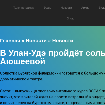
Телепрограмма
Эфир
Новости
Архив
Вид
О нас
Главная
»
Новости
»
Новости
В Улан-Удэ пройдёт сол
Аюшеевой
Солистка Бурятской филармонии готовится к большому с
драматическом театре.
Сэсэг – выпускница экспериментального курса ВСГИК по
значит, что зрителей ждёт не просто эстрадный концер
и новых песен на бурятском языке, танцевальными пос