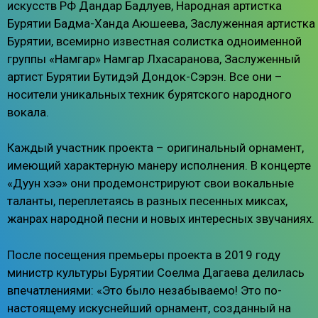
искусств РФ Дандар Бадлуев, Народная артистка
Бурятии Бадма-Ханда Аюшеева, Заслуженная артистка
Бурятии, всемирно известная солистка одноименной
группы «Намгар» Намгар Лхасаранова, Заслуженный
артист Бурятии Бутидэй Дондок-Сэрэн. Все они –
носители уникальных техник бурятского народного
вокала.
Каждый участник проекта – оригинальный орнамент,
имеющий характерную манеру исполнения. В концерте
«Дуун хээ» они продемонстрируют свои вокальные
таланты, переплетаясь в разных песенных миксах,
жанрах народной песни и новых интересных звучаниях.
После посещения премьеры проекта в 2019 году
министр культуры Бурятии Соелма Дагаева делилась
впечатлениями: «Это было незабываемо! Это по-
настоящему искуснейший орнамент, созданный на