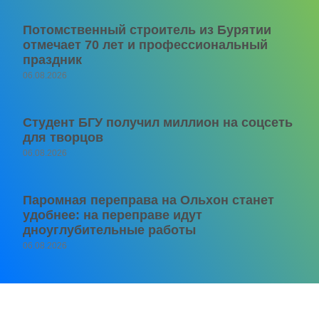
Потомственный строитель из Бурятии
отмечает 70 лет и профессиональный
праздник
06.08.2026
Студент БГУ получил миллион на соцсеть
для творцов
06.08.2026
Паромная переправа на Ольхон станет
удобнее: на переправе идут
дноуглубительные работы
06.08.2026