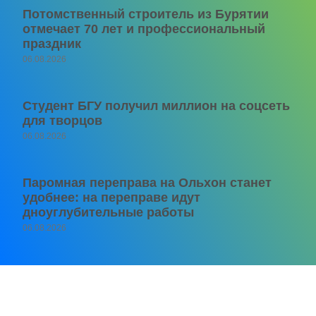
Потомственный строитель из Бурятии
отмечает 70 лет и профессиональный
праздник
06.08.2026
Студент БГУ получил миллион на соцсеть
для творцов
06.08.2026
Паромная переправа на Ольхон станет
удобнее: на переправе идут
дноуглубительные работы
06.08.2026