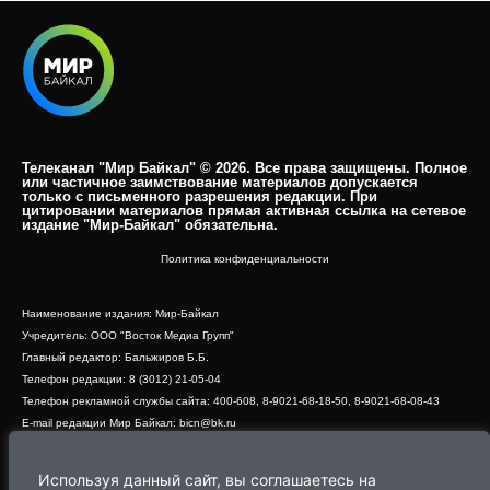
Телеканал "Мир Байкал" © 2026. Все права защищены. Полное
или частичное заимствование материалов допускается
только с письменного разрешения редакции. При
цитировании материалов прямая активная ссылка на сетевое
издание "Мир-Байкал" обязательна.​
Политика конфиденциальности
Наименование издания: Мир-Байкал
Учредитель: ООО "Восток Медиа Групп"
Главный редактор: Бальжиров Б.Б.
Телефон редакции: 8 (3012) 21-05-04
Телефон рекламной службы сайта: 400-608, 8-9021-68-18-50, 8-9021-68-08-43
E-mail редакции Мир Байкал: bicn@bk.ru
Свидетельство о регистрации СМИ ЭЛ № ФС 77 - 83390 от 07.06.2022, выдано
Роскомнадзором
Используя данный сайт, вы соглашаетесь на
Адрес редакции: 670000, г. Улан-Удэ, ул. Профсоюзная, дом 44, офис 1