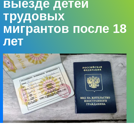
выезде детей
трудовых
мигрантов после 18
лет