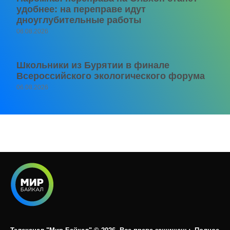
удобнее: на переправе идут
дноуглубительные работы
06.08.2026
Школьники из Бурятии в финале
Всероссийского экологического форума
06.08.2026