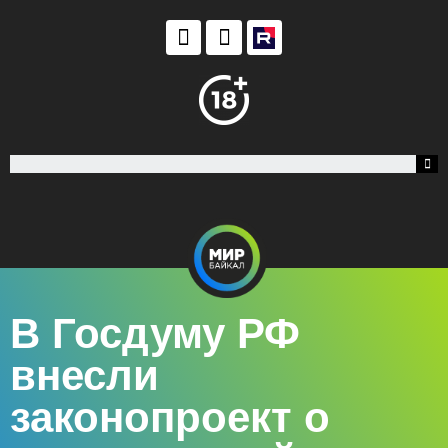
В Госдуму РФ
внесли
законопроект о