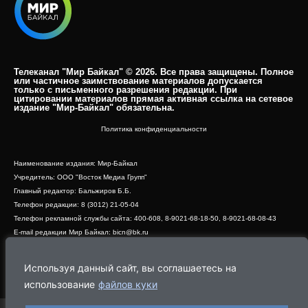
Телеканал "Мир Байкал" © 2026. Все права защищены. Полное
или частичное заимствование материалов допускается
только с письменного разрешения редакции. При
цитировании материалов прямая активная ссылка на сетевое
издание "Мир-Байкал" обязательна.​
Политика конфиденциальности
Наименование издания: Мир-Байкал
Учредитель: ООО "Восток Медиа Групп"
Главный редактор: Бальжиров Б.Б.
Телефон редакции: 8 (3012) 21-05-04
Телефон рекламной службы сайта: 400-608, 8-9021-68-18-50, 8-9021-68-08-43
E-mail редакции Мир Байкал: bicn@bk.ru
Свидетельство о регистрации СМИ ЭЛ № ФС 77 - 83390 от 07.06.2022, выдано
Роскомнадзором
Используя данный сайт, вы соглашаетесь на
Адрес редакции: 670000, г. Улан-Удэ, ул. Профсоюзная, дом 44, офис 1
использование
файлов куки