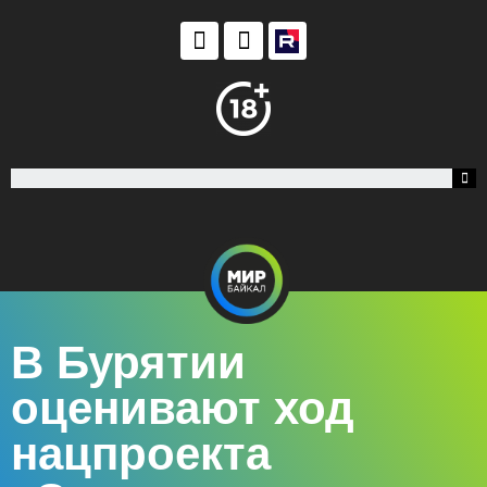
В Бурятии
оценивают ход
нацпроекта