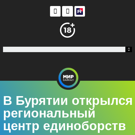
В Бурятии открылся
региональный
центр единоборств