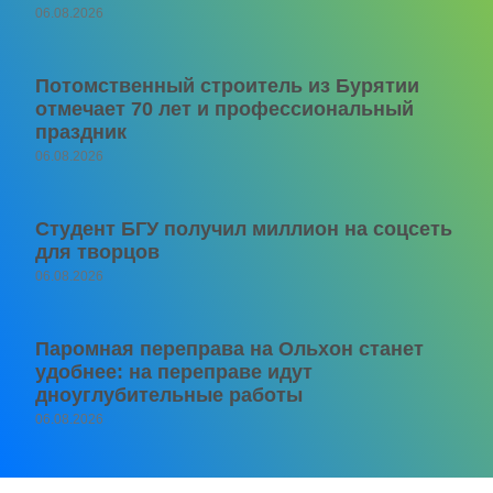
06.08.2026
Потомственный строитель из Бурятии
отмечает 70 лет и профессиональный
праздник
06.08.2026
Студент БГУ получил миллион на соцсеть
для творцов
06.08.2026
Паромная переправа на Ольхон станет
удобнее: на переправе идут
дноуглубительные работы
06.08.2026