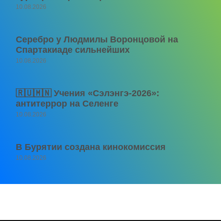
10.08.2026
Серебро у Людмилы Воронцовой на
Спартакиаде сильнейших
10.08.2026
🇷🇺🇲🇳 Учения «Сэлэнгэ-2026»:
антитеррор на Селенге
10.08.2026
В Бурятии создана кинокомиссия
10.08.2026