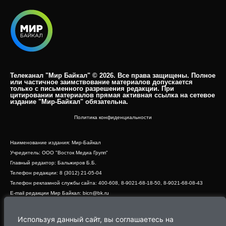
Телеканал "Мир Байкал" © 2026. Все права защищены. Полное
или частичное заимствование материалов допускается
только с письменного разрешения редакции. При
цитировании материалов прямая активная ссылка на сетевое
издание "Мир-Байкал" обязательна.​
Политика конфиденциальности
Наименование издания: Мир-Байкал
Учредитель: ООО "Восток Медиа Групп"
Главный редактор: Бальжиров Б.Б.
Телефон редакции: 8 (3012) 21-05-04
Телефон рекламной службы сайта: 400-608, 8-9021-68-18-50, 8-9021-68-08-43
E-mail редакции Мир Байкал: bicn@bk.ru
Свидетельство о регистрации СМИ ЭЛ № ФС 77 - 83390 от 07.06.2022, выдано
Роскомнадзором
Используя данный сайт, вы соглашаетесь на
Адрес редакции: 670000, г. Улан-Удэ, ул. Профсоюзная, дом 44, офис 1