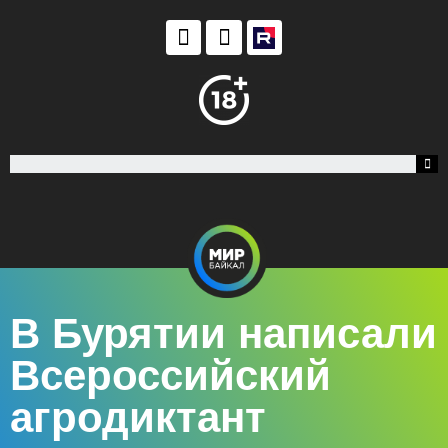
В Бурятии написали
Всероссийский
агродиктант