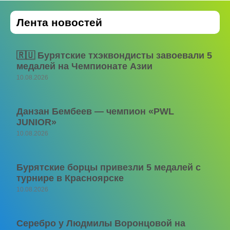
Лента новостей
🇷🇺 Бурятские тхэквондисты завоевали 5
медалей на Чемпионате Азии
10.08.2026
Данзан Бембеев — чемпион «PWL
JUNIOR»
10.08.2026
Бурятские борцы привезли 5 медалей с
турнире в Красноярске
10.08.2026
Серебро у Людмилы Воронцовой на