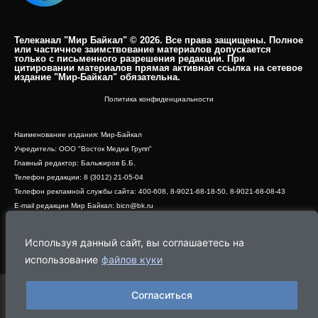
Телеканал "Мир Байкал" © 2026. Все права защищены. Полное
или частичное заимствование материалов допускается
только с письменного разрешения редакции. При
цитировании материалов прямая активная ссылка на сетевое
издание "Мир-Байкал" обязательна.​
Политика конфиденциальности
Наименование издания: Мир-Байкал
Учредитель: ООО "Восток Медиа Групп"
Главный редактор: Бальжиров Б.Б.
Телефон редакции: 8 (3012) 21-05-04
Телефон рекламной службы сайта: 400-608, 8-9021-68-18-50, 8-9021-68-08-43
E-mail редакции Мир Байкал: bicn@bk.ru
Свидетельство о регистрации СМИ ЭЛ № ФС 77 - 83390 от 07.06.2022, выдано
Роскомнадзором
Используя данный сайт, вы соглашаетесь на
Адрес редакции: 670000, г. Улан-Удэ, ул. Профсоюзная, дом 44, офис 1
использование
файлов куки
Согласиться
Программа
Эфир
Новости
Видео
Реклама
О нас