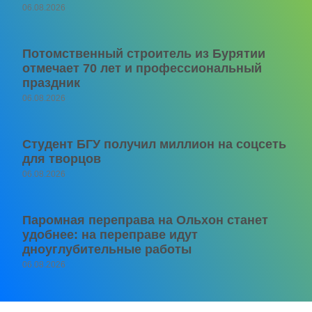
06.08.2026
Потомственный строитель из Бурятии
отмечает 70 лет и профессиональный
праздник
06.08.2026
Студент БГУ получил миллион на соцсеть
для творцов
06.08.2026
Паромная переправа на Ольхон станет
удобнее: на переправе идут
дноуглубительные работы
06.08.2026