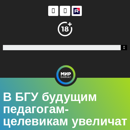
В БГУ будущим
педагогам-
целевикам увеличат