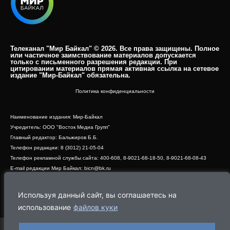
Телеканал "Мир Байкал" © 2026. Все права защищены. Полное
или частичное заимствование материалов допускается
только с письменного разрешения редакции. При
цитировании материалов прямая активная ссылка на сетевое
издание "Мир-Байкал" обязательна.​
Политика конфиденциальности
Наименование издания: Мир-Байкал
Учредитель: ООО "Восток Медиа Групп"
Главный редактор: Бальжиров Б.Б.
Телефон редакции: 8 (3012) 21-05-04
Телефон рекламной службы сайта: 400-608, 8-9021-68-18-50, 8-9021-68-08-43
E-mail редакции Мир Байкал: bicn@bk.ru
Свидетельство о регистрации СМИ ЭЛ № ФС 77 - 83390 от 07.06.2022, выдано
Роскомнадзором
Используя данный сайт, вы соглашаетесь на
Адрес редакции: 670000, г. Улан-Удэ, ул. Профсоюзная, дом 44, офис 1
использование
файлов куки