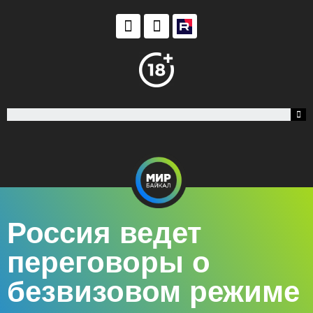
Россия ведет
переговоры о
безвизовом режиме