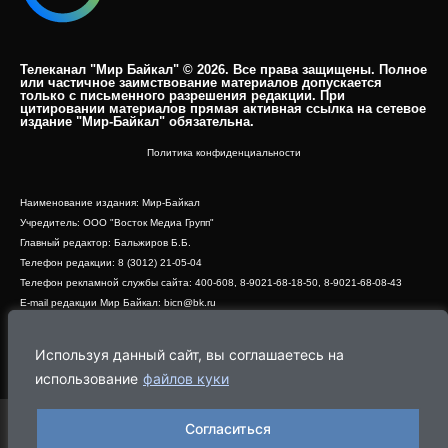
Телеканал "Мир Байкал" © 2026. Все права защищены. Полное
или частичное заимствование материалов допускается
только с письменного разрешения редакции. При
цитировании материалов прямая активная ссылка на сетевое
издание "Мир-Байкал" обязательна.​
Политика конфиденциальности
Наименование издания: Мир-Байкал
Учредитель: ООО "Восток Медиа Групп"
Главный редактор: Бальжиров Б.Б.
Телефон редакции: 8 (3012) 21-05-04
Телефон рекламной службы сайта: 400-608, 8-9021-68-18-50, 8-9021-68-08-43
E-mail редакции Мир Байкал: bicn@bk.ru
Свидетельство о регистрации СМИ ЭЛ № ФС 77 - 83390 от 07.06.2022, выдано
Роскомнадзором
Используя данный сайт, вы соглашаетесь на
Адрес редакции: 670000, г. Улан-Удэ, ул. Профсоюзная, дом 44, офис 1
использование
файлов куки
Согласиться
Программа
Эфир
Новости
Видео
Реклама
О нас