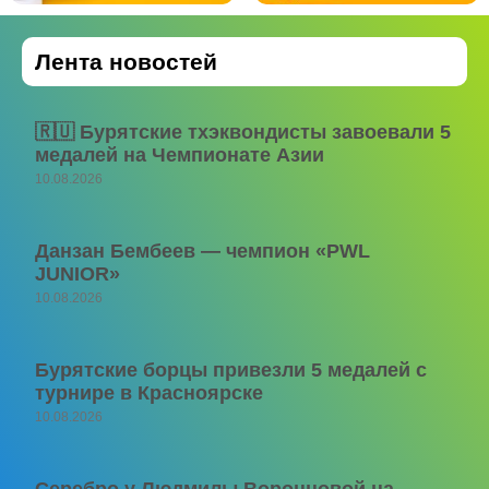
Лента новостей
🇷🇺 Бурятские тхэквондисты завоевали 5
медалей на Чемпионате Азии
10.08.2026
Данзан Бембеев — чемпион «PWL
JUNIOR»
10.08.2026
Бурятские борцы привезли 5 медалей с
турнире в Красноярске
10.08.2026
Серебро у Людмилы Воронцовой на