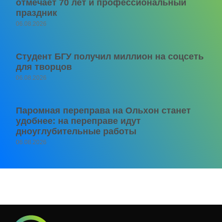
отмечает 70 лет и профессиональный
праздник
06.08.2026
Студент БГУ получил миллион на соцсеть
для творцов
06.08.2026
Паромная переправа на Ольхон станет
удобнее: на переправе идут
дноуглубительные работы
06.08.2026