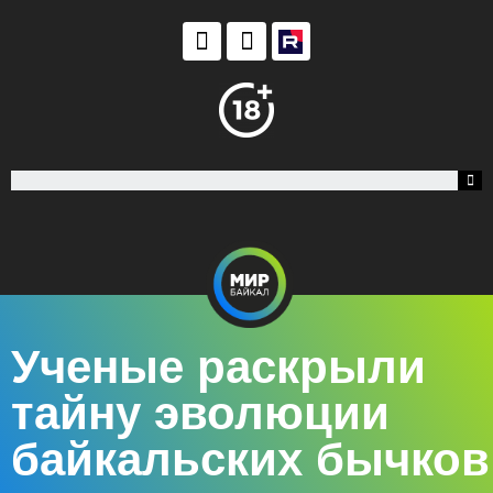
Ученые раскрыли
тайну эволюции
байкальских бычков