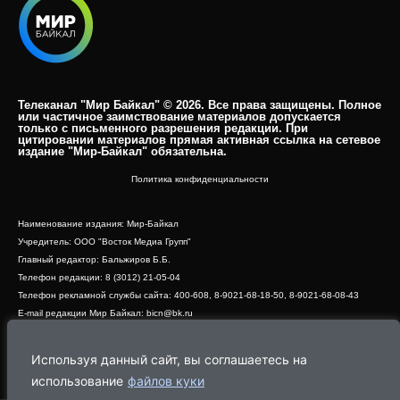
Телеканал "Мир Байкал" © 2026. Все права защищены. Полное
или частичное заимствование материалов допускается
только с письменного разрешения редакции. При
цитировании материалов прямая активная ссылка на сетевое
издание "Мир-Байкал" обязательна.​
Политика конфиденциальности
Наименование издания: Мир-Байкал
Учредитель: ООО "Восток Медиа Групп"
Главный редактор: Бальжиров Б.Б.
Телефон редакции: 8 (3012) 21-05-04
Телефон рекламной службы сайта: 400-608, 8-9021-68-18-50, 8-9021-68-08-43
E-mail редакции Мир Байкал: bicn@bk.ru
Свидетельство о регистрации СМИ ЭЛ № ФС 77 - 83390 от 07.06.2022, выдано
Роскомнадзором
Используя данный сайт, вы соглашаетесь на
Адрес редакции: 670000, г. Улан-Удэ, ул. Профсоюзная, дом 44, офис 1
использование
файлов куки