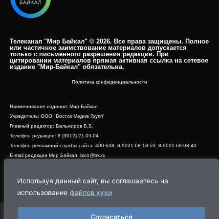
Телеканал "Мир Байкал" © 2026. Все права защищены. Полное
или частичное заимствование материалов допускается
только с письменного разрешения редакции. При
цитировании материалов прямая активная ссылка на сетевое
издание "Мир-Байкал" обязательна.​
Политика конфиденциальности
Наименование издания: Мир-Байкал
Учредитель: ООО "Восток Медиа Групп"
Главный редактор: Бальжиров Б.Б.
Телефон редакции: 8 (3012) 21-05-04
Телефон рекламной службы сайта: 400-608, 8-9021-68-18-50, 8-9021-68-08-43
E-mail редакции Мир Байкал: bicn@bk.ru
Свидетельство о регистрации СМИ ЭЛ № ФС 77 - 83390 от 07.06.2022, выдано
Роскомнадзором
Используя данный сайт, вы соглашаетесь на
Адрес редакции: 670000, г. Улан-Удэ, ул. Профсоюзная, дом 44, офис 1
использование
файлов куки
Согласиться