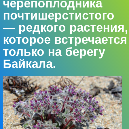
черепоплодника
почтишерстистого
— редкого растения,
которое встречается
только на берегу
Байкала.