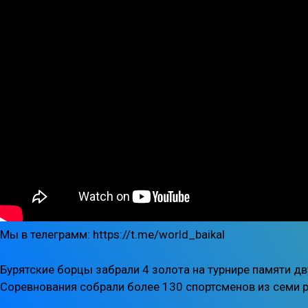
Мы в телеграмм: https://t.me/world_baikal
Бурятские борцы забрали 4 золота на турнире памяти д
Соревнования собрали более 130 спортсменов из семи р