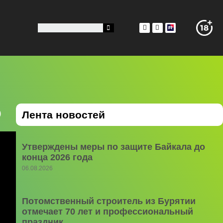
э
Лента новостей
Утверждены меры по защите Байкала до
конца 2026 года
06.08.2026
Потомственный строитель из Бурятии
отмечает 70 лет и профессиональный
праздник