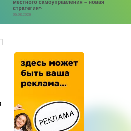
местного самоуправления – новая
стратегия»
05.08.2026
я