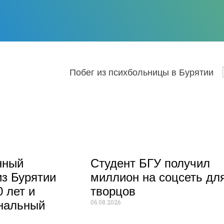
Побег из психбольницы в Бурятии
нный
Студент БГУ получил
из Бурятии
миллион на соцсеть дл
 лет и
творцов
06.08.2026
нальный