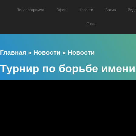
Телепрограмма
Эфир
Новости
Архив
Вид
О нас
Главная
»
Новости
»
Новости
Турнир по борьбе имени