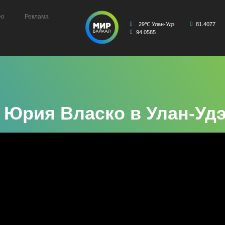
ео
Реклама
29℃ Улан-Удэ
81.4077
94.0585
 Юрия Власко в Улан-Уд