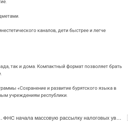
ие.
едметами.
нестетического каналов, дети быстрее и легче
сада, так и дома. Компактный формат позволяет брать
.
граммы «Сохранение и развитие бурятского языка в
ьным учреждениям республики.
 приемной кампании и планы на будущее
ФНС начала массовую рассылку налоговых уведомлений за 2024 год