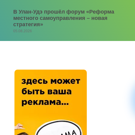
В Улан-Удэ прошёл форум «Реформа
местного самоуправления – новая
стратегия»
05.08.2026