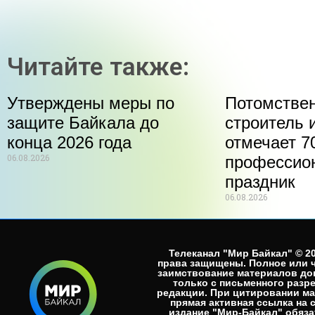
Читайте также:
Утверждены меры по
Потомстве
защите Байкала до
строитель 
конца 2026 года
отмечает 70
06.08.2026
профессио
праздник
06.08.2026
Телеканал "Мир Байкал" © 20
права защищены. Полное или 
заимствование материалов до
только с письменного разр
редакции. При цитировании м
прямая активная ссылка на 
издание "Мир-Байкал" обязат