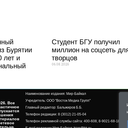
нный
Студент БГУ получил
из Бурятии
миллион на соцсеть дл
 лет и
творцов
06.08.2026
нальный
Наименование издания: Мир-Байкал
Учредитель: ООО "Восток Медиа Групп"
26. Все
частичное
Главный редактор: Бальжиров Б.Б.
пускается
Телефон редакции: 8 (3012) 21-05-04
ешения
атериалов
Телефон рекламной службы сайта: 400-608, 8-9021-68-18-50, 
сетевое
ельна.​