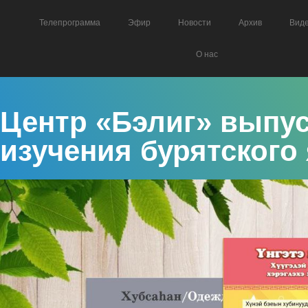
Телепрограмма
Эфир
Новости
Архив
Вид
О нас
Центр «Бэлиг» выпус
изучения бурятского