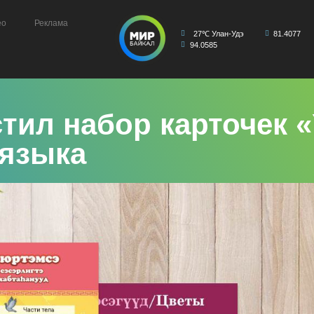
ео
Реклама
27℃ Улан-Удэ
81.4077
94.0585
тил набор карточек 
 языка