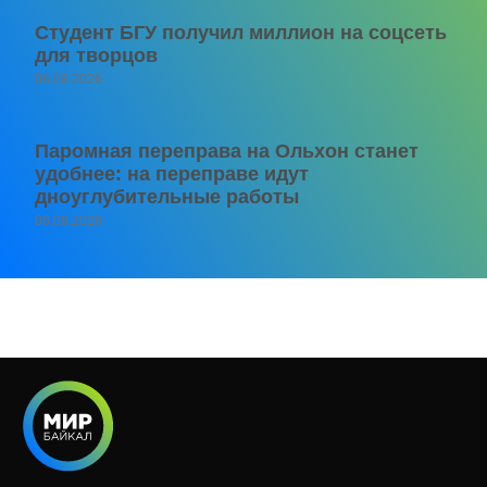
Студент БГУ получил миллион на соцсеть
для творцов
06.08.2026
Паромная переправа на Ольхон станет
удобнее: на переправе идут
дноуглубительные работы
06.08.2026