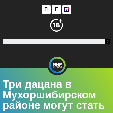
Три дацана в
Мухоршибирском
районе могут стать