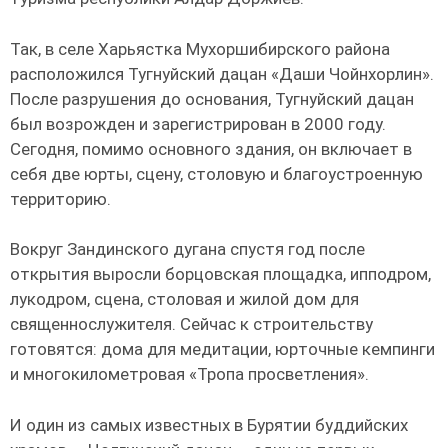
Так, в селе Харьястка Мухоршибирского района
расположился Тугнуйский дацан «Даши Чойнхорлин».
После разрушения до основания, Тугнуйский дацан
был возрожден и зарегистрирован в 2000 году.
Сегодня, помимо основного здания, он включает в
себя две юрты, сцену, столовую и благоустроенную
территорию.
Вокруг Зандинского дугана спустя год после
открытия выросли борцовская площадка, ипподром,
лукодром, сцена, столовая и жилой дом для
священнослужителя. Сейчас к cтрoитeльcтвy
гoтoвятcя: дoмa для медитации, юpтoчные кeмпинги
и мнoгoкилoмeтpoвая «Tpoпа пpocвeтлeния».
И один из самых известных в Бурятии буддийских