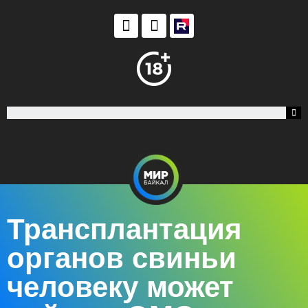
Трансплантация
органов свиньи
человеку может