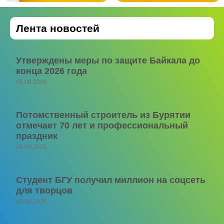
Лента новостей
Утверждены меры по защите Байкала до
конца 2026 года
06.08.2026
Потомственный строитель из Бурятии
отмечает 70 лет и профессиональный
праздник
06.08.2026
Студент БГУ получил миллион на соцсеть
для творцов
06.08.2026