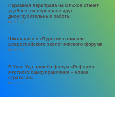
Паромная переправа на Ольхон станет
удобнее: на переправе идут
дноуглубительные работы
06.08.2026
Школьники из Бурятии в финале
Всероссийского экологического форума
06.08.2026
В Улан-Удэ прошёл форум «Реформа
местного самоуправления – новая
стратегия»
05.08.2026