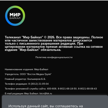
Телеканал "Мир Байкал" © 2026. Все права защищены. Полное
или частичное заимствование материалов допускается
только с письменного разрешения редакции. При
цитировании материалов прямая активная ссылка на сетевое
издание "Мир-Байкал" обязательна.​
Политика конфиденциальности
Наименование издания: Мир-Байкал
Учредитель: ООО "Восток Медиа Групп"
Главный редактор: Бальжиров Б.Б.
Телефон редакции: 8 (3012) 21-05-04
Телефон рекламной службы сайта: 400-608, 8-9021-68-18-50, 8-9021-68-08-43
E-mail редакции Мир Байкал: bicn@bk.ru
Свидетельство о регистрации СМИ ЭЛ № ФС 77 - 83390 от 07.06.2022, выдано
Роскомнадзором
Используя данный сайт, вы соглашаетесь на
Адрес редакции: 670000, г. Улан-Удэ, ул. Профсоюзная, дом 44, офис 1