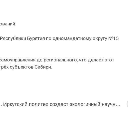
ований
 Республики Бурятия по одномандатному округу №15
амоуправления до регионального, что делает этот
рёх субъектов Сибири.
ическую экспедицию на Байкале
Иркутский политех создаст экологичный научный флот на Байкале