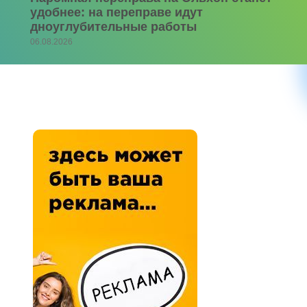
удобнее: на переправе идут
дноуглубительные работы
06.08.2026