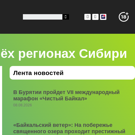
рёх регионах Сибири
Лента новостей
В Бурятии пройдет VII международный
марафон «Чистый Байкал»
08.08.2026
«Байкальский ветер»: На побережье
священного озера проходит престижный