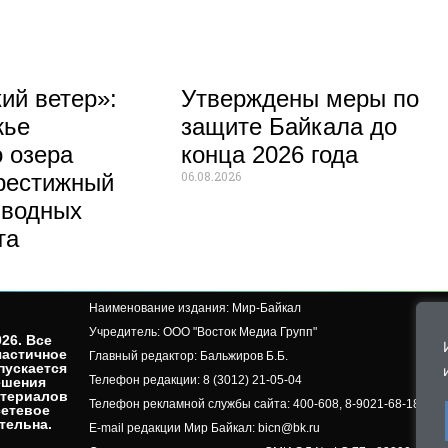
ий ветер»:
Утверждены меры по
жье
защите Байкала до
 озера
конца 2026 года
06.08.2026
рестижный
 водных
та
Наименование издания: Мир-Байкал
Учредитель: ООО "Восток Медиа Групп"
26. Все
частичное
Главный редактор: Бальжиров Б.Б.
пускается
Телефон редакции: 8 (3012) 21-05-04
ешения
атериалов
Телефон рекламной службы сайта: 400-608, 8-9021-68-18-50, 
сетевое
ельна.​
E-mail редакции Мир Байкал: bicn@bk.ru