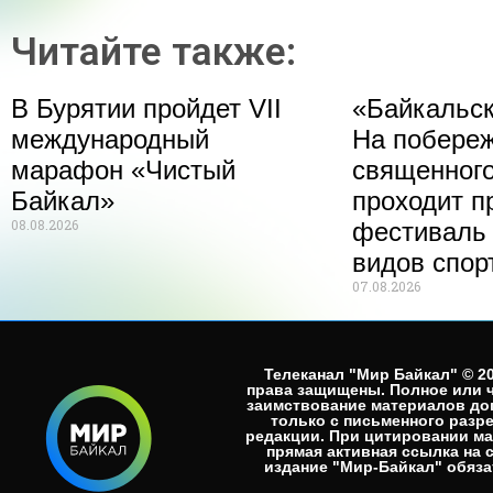
Читайте также:
В Бурятии пройдет VII
«Байкальск
международный
На побере
марафон «Чистый
священного
Байкал»
проходит п
08.08.2026
фестиваль
видов спор
07.08.2026
Телеканал "Мир Байкал" © 20
права защищены. Полное или 
заимствование материалов до
только с письменного разр
редакции. При цитировании м
прямая активная ссылка на 
издание "Мир-Байкал" обязат