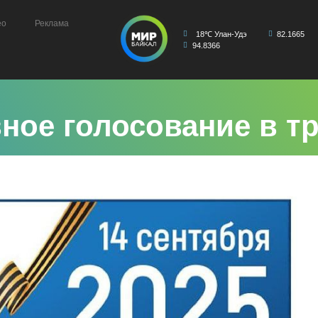
ео
Реклама
18℃ Улан-Удэ
82.1665
94.8366
ное голосование в т