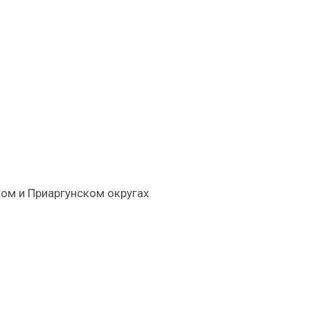
я
ком и Приаргунском округах