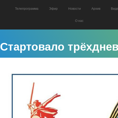
Телепрограмма
Эфир
Новости
Архив
Вид
О нас
Стартовало трёхднев