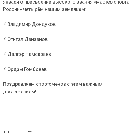
января о присвоении высокого звания «мастер спорта
России» четырём нашим землякам:
⚡️ Владимир Дондуков
⚡️ Этигэл Данзанов
⚡️ Дэлгэр Намсараев
⚡️ Эрдэм Гомбоеев
Поздравляем спортсменов с этим важным
достижением!