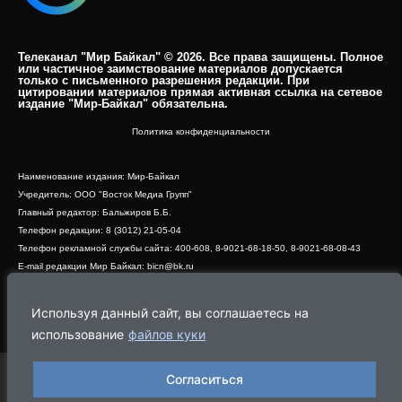
Телеканал "Мир Байкал" © 2026. Все права защищены. Полное
или частичное заимствование материалов допускается
только с письменного разрешения редакции. При
цитировании материалов прямая активная ссылка на сетевое
издание "Мир-Байкал" обязательна.​
Политика конфиденциальности
Наименование издания: Мир-Байкал
Учредитель: ООО "Восток Медиа Групп"
Главный редактор: Бальжиров Б.Б.
Телефон редакции: 8 (3012) 21-05-04
Телефон рекламной службы сайта: 400-608, 8-9021-68-18-50, 8-9021-68-08-43
E-mail редакции Мир Байкал: bicn@bk.ru
Свидетельство о регистрации СМИ ЭЛ № ФС 77 - 83390 от 07.06.2022, выдано
Роскомнадзором
Используя данный сайт, вы соглашаетесь на
Адрес редакции: 670000, г. Улан-Удэ, ул. Профсоюзная, дом 44, офис 1
использование
файлов куки
Согласиться
Программа
Эфир
Новости
Видео
Реклама
О нас