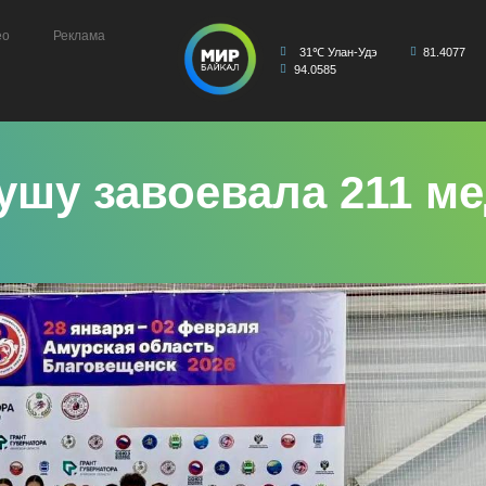
ео
Реклама
31℃ Улан-Удэ
81.4077
94.0585
ушу завоевала 211 м