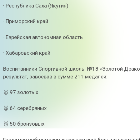
· Республика Саха (Якутия)
· Приморский край
· Еврейская автономная область
· Хабаровский край
Воспитанники Спортивной школы №18 «Золотой Дракон
результат, завоевав в сумме 211 медалей:
🥇 97 золотых
🥈 64 серебряных
🥉 50 бронзовых
Гордимся победителям и желаем ещё больше ярких по