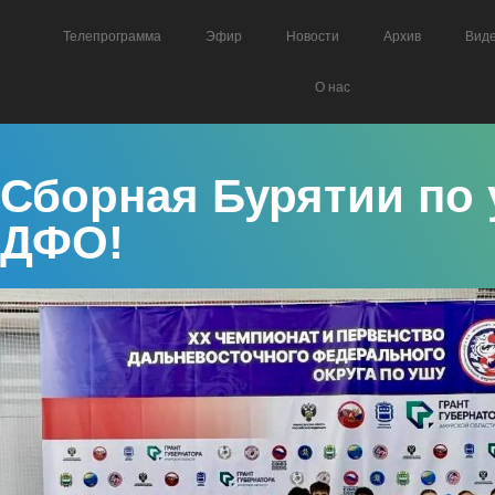
Телепрограмма
Эфир
Новости
Архив
Вид
О нас
Сборная Бурятии по 
ДФО!