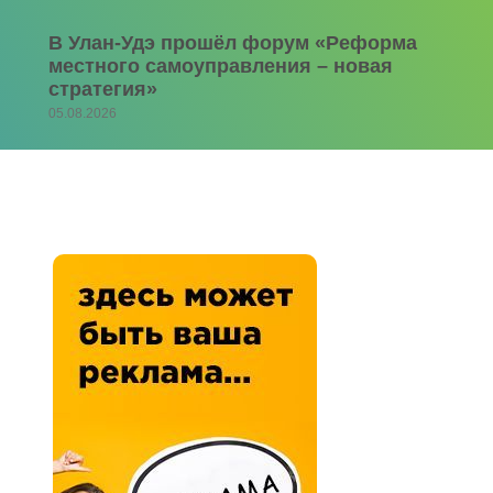
В Улан-Удэ прошёл форум «Реформа
местного самоуправления – новая
стратегия»
05.08.2026