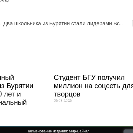
орта России по самбо!
Два школьника из Бурятии стали лидерами Всероссийской олимпиады по химии
нный
Студент БГУ получил
из Бурятии
миллион на соцсеть дл
 лет и
творцов
06.08.2026
нальный
Наименование издания: Мир-Байкал