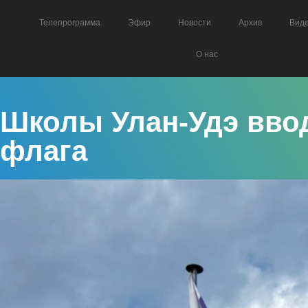
Телепрограмма
Эфир
Новости
Архив
Вид
О нас
Школы Улан-Удэ вво
флага