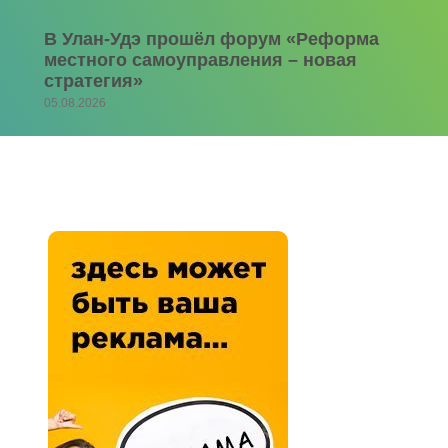
В Улан-Удэ прошёл форум «Реформа
местного самоуправления – новая
стратегия»
05.08.2026