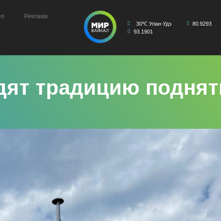
ео
Реклама
30℃ Улан-Удэ
80.9293
93.1901
дят традицию поднят