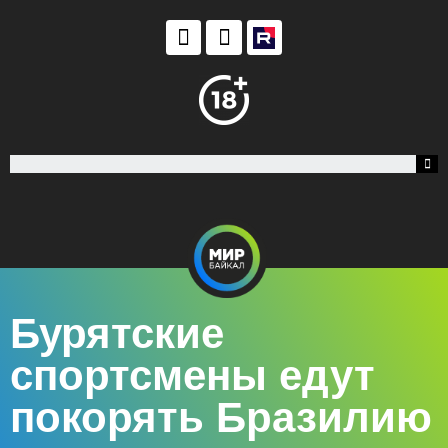
Бурятские
спортсмены едут
покорять Бразилию