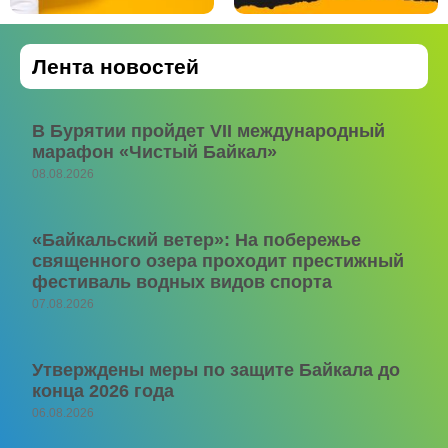
Лента новостей
В Бурятии пройдет VII международный
марафон «Чистый Байкал»
08.08.2026
«Байкальский ветер»: На побережье
священного озера проходит престижный
фестиваль водных видов спорта
07.08.2026
Утверждены меры по защите Байкала до
конца 2026 года
06.08.2026