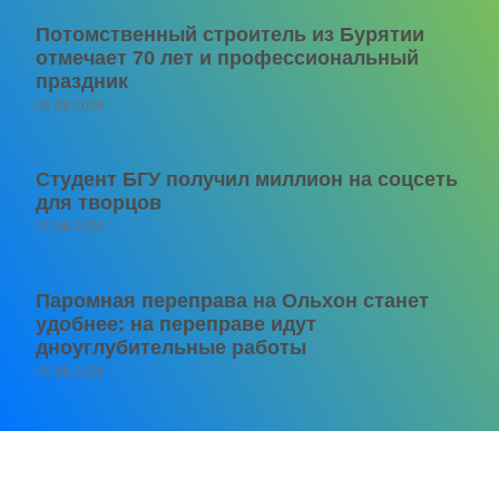
Потомственный строитель из Бурятии
отмечает 70 лет и профессиональный
праздник
06.08.2026
Студент БГУ получил миллион на соцсеть
для творцов
06.08.2026
Паромная переправа на Ольхон станет
удобнее: на переправе идут
дноуглубительные работы
06.08.2026