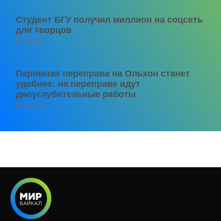
Студент БГУ получил миллион на соцсеть
для творцов
06.08.2026
Паромная переправа на Ольхон станет
удобнее: на переправе идут
дноуглубительные работы
06.08.2026