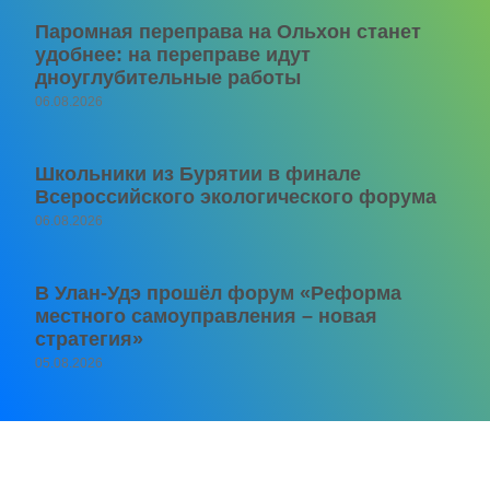
Паромная переправа на Ольхон станет
удобнее: на переправе идут
дноуглубительные работы
06.08.2026
Школьники из Бурятии в финале
Всероссийского экологического форума
06.08.2026
В Улан-Удэ прошёл форум «Реформа
местного самоуправления – новая
стратегия»
05.08.2026