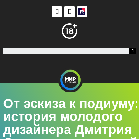
От эскиза к подиуму:
история молодого
дизайнера Дмитрия