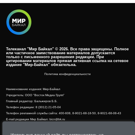
Телеканал "Мир Байкал" © 2026. Все права защищены. Полное
или частичное заимствование материалов допускается
только с письменного разрешения редакции. При
цитировании материалов прямая активная ссылка на сетевое
издание "Мир-Байкал" обязательна.​
Политика конфиденциальности
Наименование издания: Мир-Байкал
Учредитель: ООО "Восток Медиа Групп"
Главный редактор: Бальжиров Б.Б.
Телефон редакции: 8 (3012) 21-05-04
Телефон рекламной службы сайта: 400-608, 8-9021-68-18-50, 8-9021-68-08-43
E-mail редакции Мир Байкал: bicn@bk.ru
Свидетельство о регистрации СМИ ЭЛ № ФС 77 - 83390 от 07.06.2022, выдано
Роскомнадзором
Используя данный сайт, вы соглашаетесь на
Адрес редакции: 670000, г. Улан-Удэ, ул. Профсоюзная, дом 44, офис 1