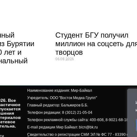
нный
Студент БГУ получил
из Бурятии
миллион на соцсеть дл
 лет и
творцов
06.08.2026
нальный
Наименование издания: Мир-Байкал
Учредитель: ООО "Восток Медиа Групп"
26. Все
частичное
Главный редактор: Бальжиров Б.Б.
пускается
Телефон редакции: 8 (3012) 21-05-04
ешения
атериалов
Телефон рекламной службы сайта: 400-608, 8-9021-68-18-50, 
сетевое
ельна.​
E-mail редакции Мир Байкал: bicn@bk.ru
Свидетельство о регистрации СМИ ЭЛ № ФС 77 - 83390 от 07.
ти