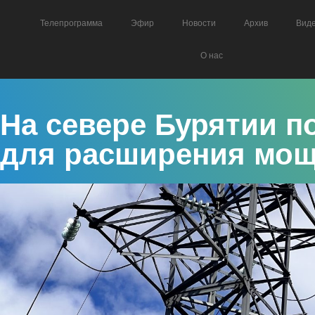
Телепрограмма
Эфир
Новости
Архив
Вид
О нас
На севере Бурятии 
для расширения мо