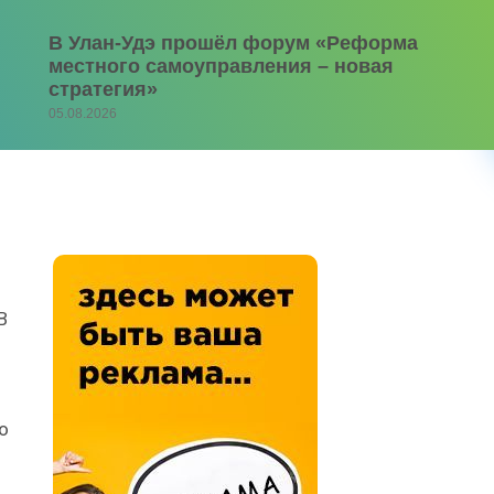
В Улан-Удэ прошёл форум «Реформа
местного самоуправления – новая
стратегия»
05.08.2026
В
о