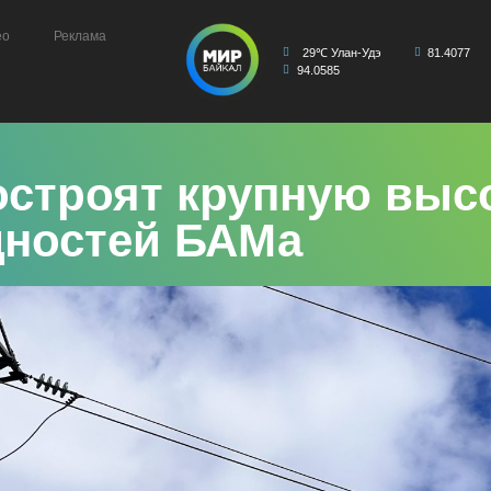
ео
Реклама
29℃ Улан-Удэ
81.4077
94.0585
построят крупную вы
щностей БАМа