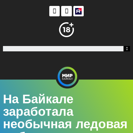
На Байкале
заработала
необычная ледовая