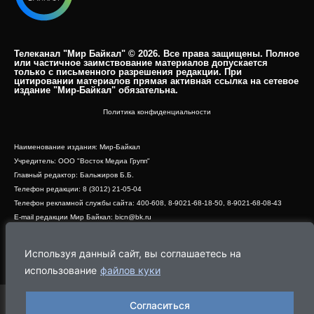
Телеканал "Мир Байкал" © 2026. Все права защищены. Полное
или частичное заимствование материалов допускается
только с письменного разрешения редакции. При
цитировании материалов прямая активная ссылка на сетевое
издание "Мир-Байкал" обязательна.​
Политика конфиденциальности
Наименование издания: Мир-Байкал
Учредитель: ООО "Восток Медиа Групп"
Главный редактор: Бальжиров Б.Б.
Телефон редакции: 8 (3012) 21-05-04
Телефон рекламной службы сайта: 400-608, 8-9021-68-18-50, 8-9021-68-08-43
E-mail редакции Мир Байкал: bicn@bk.ru
Свидетельство о регистрации СМИ ЭЛ № ФС 77 - 83390 от 07.06.2022, выдано
Роскомнадзором
Используя данный сайт, вы соглашаетесь на
Адрес редакции: 670000, г. Улан-Удэ, ул. Профсоюзная, дом 44, офис 1
использование
файлов куки
Согласиться