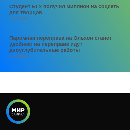
Студент БГУ получил миллион на соцсеть
для творцов
06.08.2026
Паромная переправа на Ольхон станет
удобнее: на переправе идут
дноуглубительные работы
06.08.2026