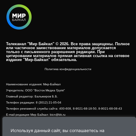
Телеканал "Мир Байкал" © 2026. Все права защищены. Полное
или частичное заимствование материалов допускается
только с письменного разрешения редакции. При
цитировании материалов прямая активная ссылка на сетевое
издание "Мир-Байкал" обязательна.​
Политика конфиденциальности
Наименование издания: Мир-Байкал
Учредитель: ООО "Восток Медиа Групп"
Главный редактор: Бальжиров Б.Б.
Телефон редакции: 8 (3012) 21-05-04
Телефон рекламной службы сайта: 400-608, 8-9021-68-18-50, 8-9021-68-08-43
E-mail редакции Мир Байкал: bicn@bk.ru
Свидетельство о регистрации СМИ ЭЛ № ФС 77 - 83390 от 07.06.2022, выдано
Роскомнадзором
Используя данный сайт, вы соглашаетесь на
Адрес редакции: 670000, г. Улан-Удэ, ул. Профсоюзная, дом 44, офис 1