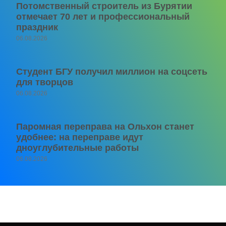
Потомственный строитель из Бурятии
отмечает 70 лет и профессиональный
праздник
06.08.2026
Студент БГУ получил миллион на соцсеть
для творцов
06.08.2026
Паромная переправа на Ольхон станет
удобнее: на переправе идут
дноуглубительные работы
06.08.2026