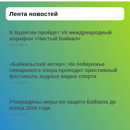
Лента новостей
В Бурятии пройдет VII международный
марафон «Чистый Байкал»
08.08.2026
«Байкальский ветер»: На побережье
священного озера проходит престижный
фестиваль водных видов спорта
07.08.2026
Утверждены меры по защите Байкала до
конца 2026 года
06.08.2026