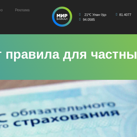
ео
Реклама
21℃ Улан-Удэ
81.4077
94.0585
 правила для частны