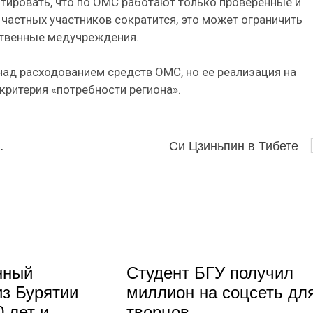
нтировать, что по ОМС работают только проверенные и
 частных участников сократится, это может ограничить
рственные медучреждения.
над расходованием средств ОМС, но ее реализация на
критерия «потребности региона».
тут, аварийность падает
Си Цзиньпин в Тибете
нный
Студент БГУ получил
из Бурятии
миллион на соцсеть дл
 лет и
творцов