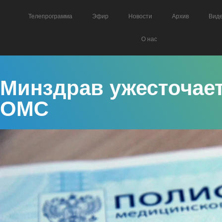
Телепрограмма
Эфир
Новости
Архив
Вид
О нас
Минздрав ужесточает
ОМС