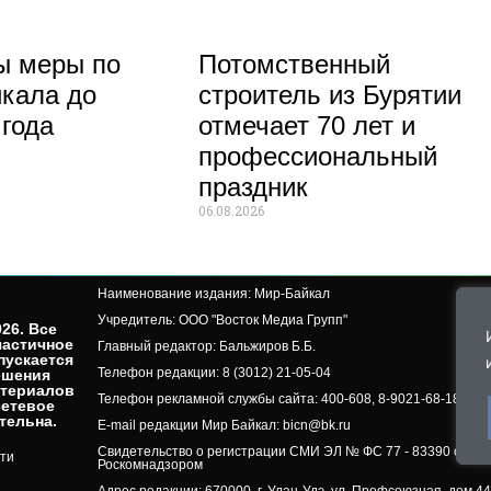
ы меры по
Потомственный
кала до
строитель из Бурятии
 года
отмечает 70 лет и
профессиональный
праздник
06.08.2026
Наименование издания: Мир-Байкал
Учредитель: ООО "Восток Медиа Групп"
26. Все
частичное
Главный редактор: Бальжиров Б.Б.
пускается
Телефон редакции: 8 (3012) 21-05-04
ешения
атериалов
Телефон рекламной службы сайта: 400-608, 8-9021-68-18-50, 
сетевое
ельна.​
E-mail редакции Мир Байкал: bicn@bk.ru
Свидетельство о регистрации СМИ ЭЛ № ФС 77 - 83390 от 07.
ти
Роскомнадзором