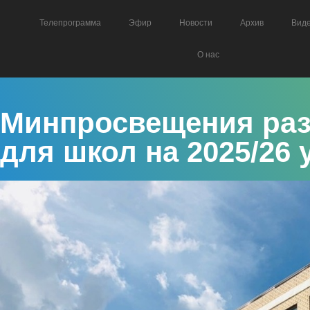
Телепрограмма
Эфир
Новости
Архив
Вид
О нас
Минпросвещения раз
для школ на 2025/26