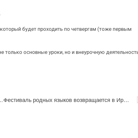
.
 который будет проходить по четвергам (тоже первым
е только основные уроки, но и внеурочную деятельность
 росте аномальных явлений осенью
Фестиваль родных языков возвращается в Иркутск!