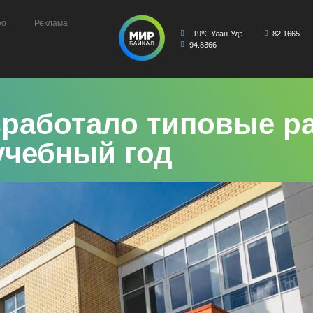
ео
Реклама
19℃ Улан-Удэ
82.1665
94.8366
работало типовые ра
 учебный год