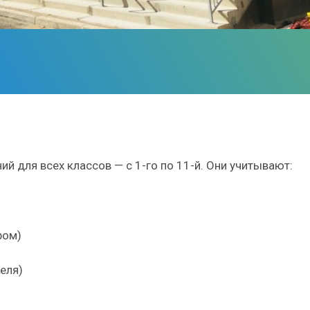
й для всех классов — с 1-го по 11-й. Они учитывают:
ром)
деля)