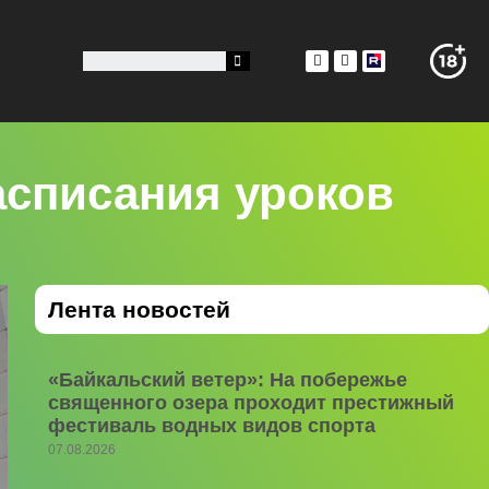
списания уроков
Лента новостей
«Байкальский ветер»: На побережье
священного озера проходит престижный
фестиваль водных видов спорта
07.08.2026