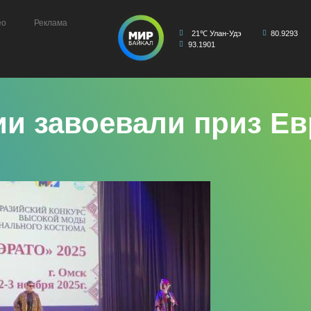
ео
Реклама
21℃ Улан-Удэ
80.9293
93.1901
и завоевали приз Ев