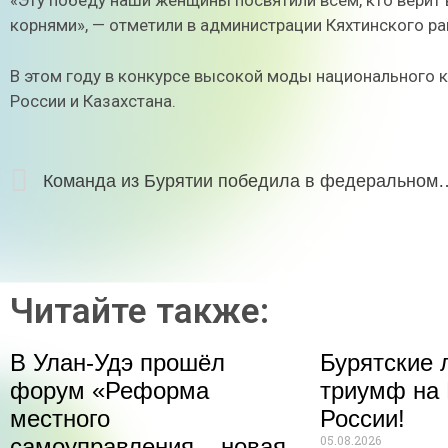
«Эту победу наши женщины посвятили всем, кто верит 
корнями», — отметили в администрации Кяхтинского ра
В этом году в конкурсе высокой моды национального 
России и Казахстана.
Команда из Бурятии победила в федерально
Читайте также:
В Улан-Удэ прошёл
Бурятские 
форум «Реформа
триумф на 
местного
России!
05.08.2026
самоуправления – новая