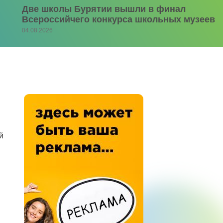
Две школы Бурятии вышли в финал
Всероссийчего конкурса школьных музеев
04.08.2026
й