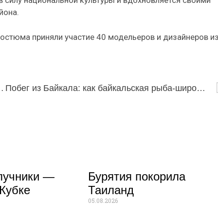
в силу национальной культуры и вдохновляется своими
йона.
костюма приняли участие 40 модельеров и дизайнеров и
м конкурсе «Школьный агростартап»
Побег из Байкала: как байкальская рыба-широколобка оказалась в Енисее
лучники —
Бурятия покорила
Кубке
Таиланд
05.08.2026