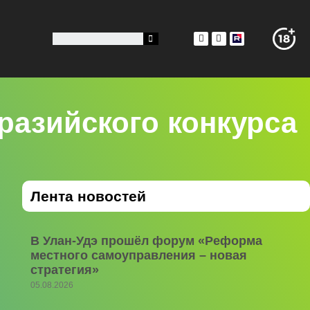
разийского конкурса
Лента новостей
В Улан-Удэ прошёл форум «Реформа
местного самоуправления – новая
стратегия»
05.08.2026