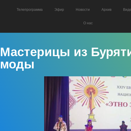
Телепрограмма
Эфир
Новости
Архив
Вид
О нас
Мастерицы из Буряти
моды