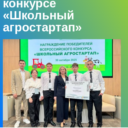
конкурсе
«Школьный
агростартап»