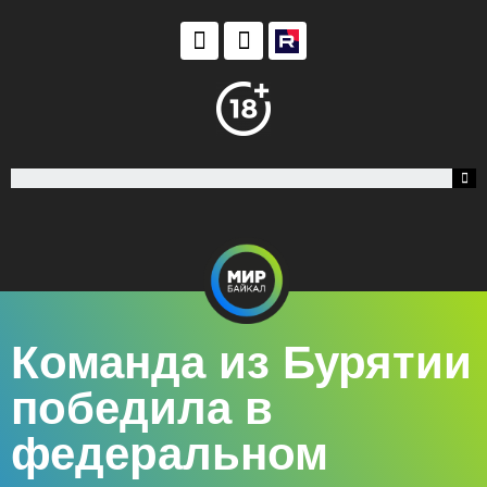
Команда из Бурятии
победила в
федеральном