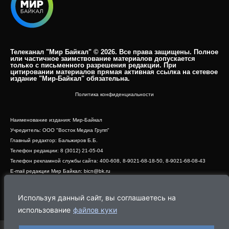
Телеканал "Мир Байкал" © 2026. Все права защищены. Полное
или частичное заимствование материалов допускается
только с письменного разрешения редакции. При
цитировании материалов прямая активная ссылка на сетевое
издание "Мир-Байкал" обязательна.​
Политика конфиденциальности
Наименование издания: Мир-Байкал
Учредитель: ООО "Восток Медиа Групп"
Главный редактор: Бальжиров Б.Б.
Телефон редакции: 8 (3012) 21-05-04
Телефон рекламной службы сайта: 400-608, 8-9021-68-18-50, 8-9021-68-08-43
E-mail редакции Мир Байкал: bicn@bk.ru
Свидетельство о регистрации СМИ ЭЛ № ФС 77 - 83390 от 07.06.2022, выдано
Роскомнадзором
Используя данный сайт, вы соглашаетесь на
Адрес редакции: 670000, г. Улан-Удэ, ул. Профсоюзная, дом 44, офис 1
использование
файлов куки